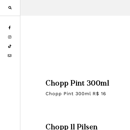
Pular
Skip
para
to
navegação
main
primária
content
Chopp Pint 300ml
Chopp Pint 300ml R$ 16
Chopp 1l Pilsen