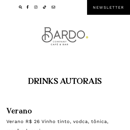
Pular
Skip
NEWSLETTER
para
to
navegação
main
primária
content
DRINKS AUTORAIS
Verano
Verano R$ 26 Vinho tinto, vodca, tônica,