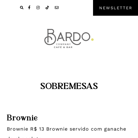
Pular
Skip
NEWSLETTER
para
to
navegação
main
primária
content
SOBREMESAS
Brownie
Brownie R$ 13 Brownie servido com ganache