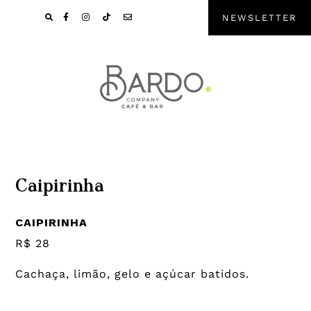
Pular
Skip
NEWSLETTER
para
to
navegação
main
primária
content
Caipirinha
CAIPIRINHA
R$ 28
Cachaça, limão, gelo e açúcar batidos.