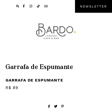
Pular
Skip
NEWSLETTER
para
to
navegação
main
primária
content
Garrafa de Espumante
GARRAFA DE ESPUMANTE
R$ 89