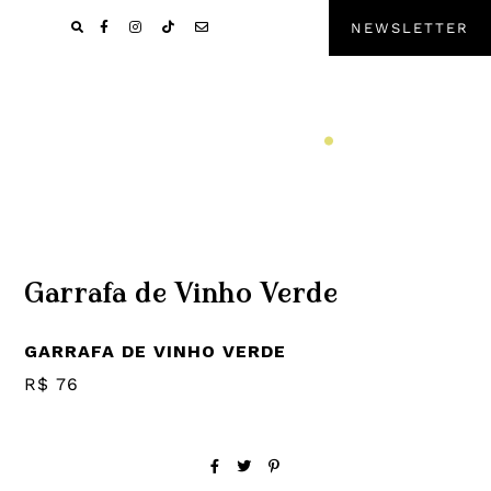
Pular
Skip
NEWSLETTER
para
to
navegação
main
primária
content
Garrafa de Vinho Verde
GARRAFA DE VINHO VERDE
R$ 76