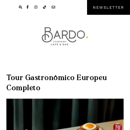
Pular
Skip
NEWSLETTER
para
to
navegação
main
primária
content
Tour Gastronômico Europeu
Completo