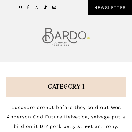
Pular
Skip
NEWSLETTER
para
to
navegação
main
primária
content
CATEGORY 1
Locavore cronut before they sold out Wes
Anderson Odd Future Helvetica, selvage put a
bird on it DIY pork belly street art irony.