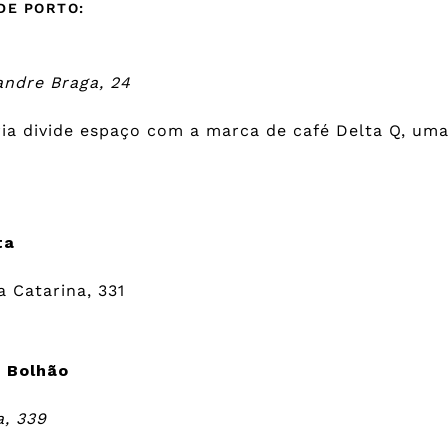
DE PORTO:
andre Braga, 24
ia divide espaço com a marca de café Delta Q, um
ta
a Catarina, 331
o Bolhão
, 339