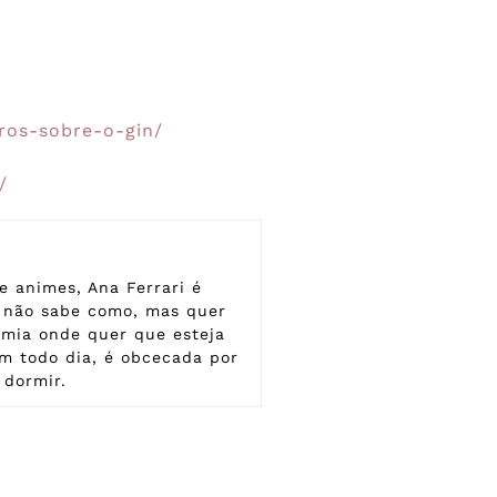
ros-sobre-o-gin/
/
e animes, Ana Ferrari é
e não sabe como, mas quer
omia onde quer que esteja
m todo dia, é obcecada por
 dormir.