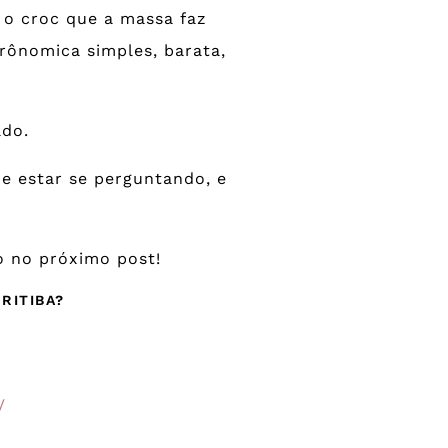
 o croc que a massa faz
ônomica simples, barata,
ado.
de estar se perguntando, e
o no próximo post!
RITIBA?
/