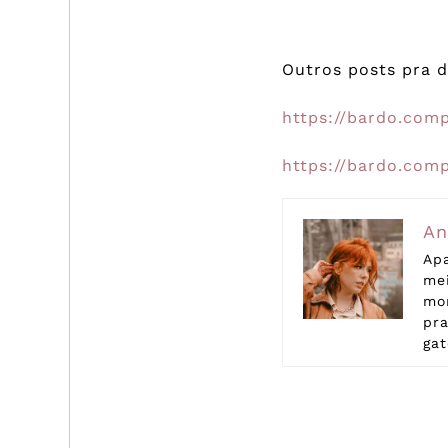
Outros posts pra 
https://bardo.com
https://bardo.com
An
Apa
me
mor
pra
gat