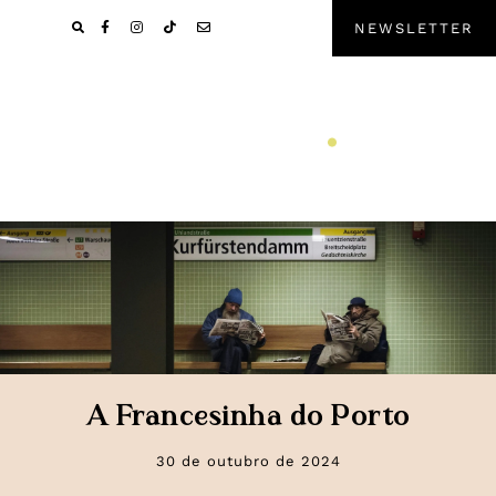
Pular
Skip
NEWSLETTER
para
to
navegação
main
primária
content
A Francesinha do Porto
30 de outubro de 2024